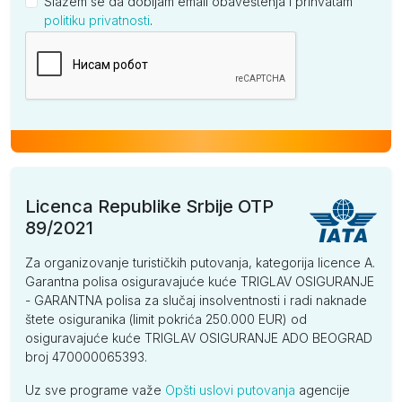
Slažem se da dobijam email obaveštenja i prihvatam
politiku privatnosti
.
Kompanija
Licenca Republike Srbije OTP
89/2021
Za organizovanje turističkih putovanja, kategorija licence A.
Garantna polisa osiguravajuće kuće TRIGLAV OSIGURANJE
- GARANTNA polisa za slučaj insolventnosti i radi naknade
štete osiguranika (limit pokrića 250.000 EUR) od
osiguravajuće kuće TRIGLAV OSIGURANJE ADO BEOGRAD
broj 470000065393.
Uz sve programe važe
Opšti uslovi putovanja
agencije