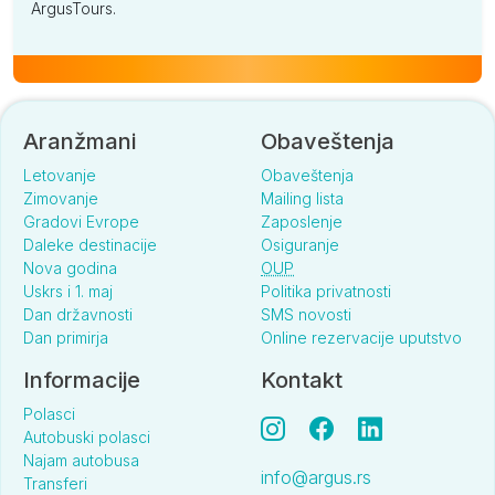
ArgusTours.
Aranžmani
Obaveštenja
Letovanje
Obaveštenja
Zimovanje
Mailing lista
Gradovi Evrope
Zaposlenje
Daleke destinacije
Osiguranje
Nova godina
OUP
Uskrs i 1. maj
Politika privatnosti
Dan državnosti
SMS novosti
Dan primirja
Online rezervacije uputstvo
Informacije
Kontakt
Polasci
Autobuski polasci
Najam autobusa
info@argus.rs
Transferi