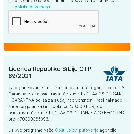
Slažem se da dobijam email obaveštenja i prihvatam
politiku privatnosti
.
Kompanija
Licenca Republike Srbije OTP
89/2021
Za organizovanje turističkih putovanja, kategorija licence A.
Garantna polisa osiguravajuće kuće TRIGLAV OSIGURANJE
- GARANTNA polisa za slučaj insolventnosti i radi naknade
štete osiguranika (limit pokrića 250.000 EUR) od
osiguravajuće kuće TRIGLAV OSIGURANJE ADO BEOGRAD
broj 470000065393.
Uz sve programe važe
Opšti uslovi putovanja
agencije