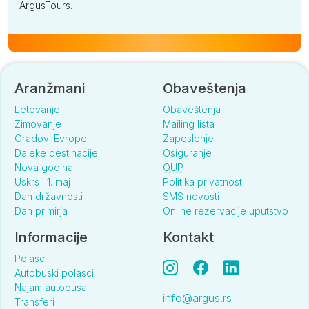
ArgusTours.
Aranžmani
Obaveštenja
Letovanje
Obaveštenja
Zimovanje
Mailing lista
Gradovi Evrope
Zaposlenje
Daleke destinacije
Osiguranje
Nova godina
OUP
Uskrs i 1. maj
Politika privatnosti
Dan državnosti
SMS novosti
Dan primirja
Online rezervacije uputstvo
Informacije
Kontakt
Polasci
Autobuski polasci
Najam autobusa
info@argus.rs
Transferi