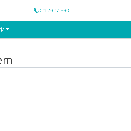
Pozovite nas
011 76 17 660
rja
tem