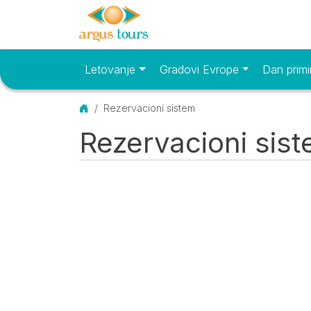
Letovanje
Gradovi Evrope
Dan primi
Osnovni meni
Početna
Rezervacioni sistem
Rezervacioni sis