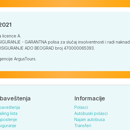
/2021
a licence A.
GURANJE - GARANTNA polisa za slučaj insolventnosti i radi naknade š
V OSIGURANJE ADO BEOGRAD broj 470000065393.
encije ArgusTours.
baveštenja
Informacije
baveštenja
Polasci
iling lista
Autobuski polasci
poslenje
Najam autobusa
iguranje
Transferi