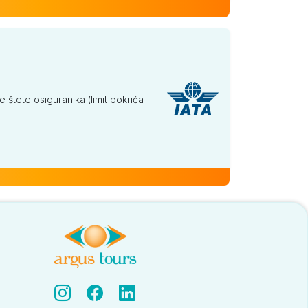
tete osiguranika (limit pokrića