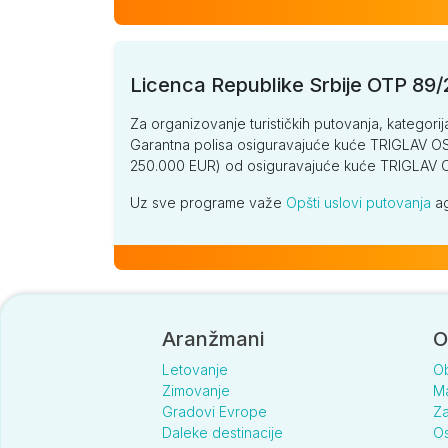
Licenca Republike Srbije OTP 89
Za organizovanje turističkih putovanja, kategorij
Garantna polisa osiguravajuće kuće TRIGLAV OSI
250.000 EUR) od osiguravajuće kuće TRIGLA
Uz sve programe važe
Opšti uslovi putovanja
ag
Aranžmani
O
Letovanje
O
Zimovanje
Ma
Gradovi Evrope
Za
Daleke destinacije
Os