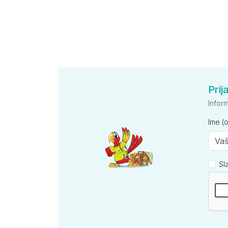
Prij
Infor
Ime (
Sl
Kompan