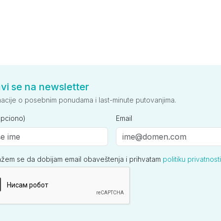
avi se na newsletter
macije o posebnim ponudama i last-minute putovanjima.
opciono)
Email
ažem se da dobijam email obaveštenja i prihvatam
politiku privatnosti
ija