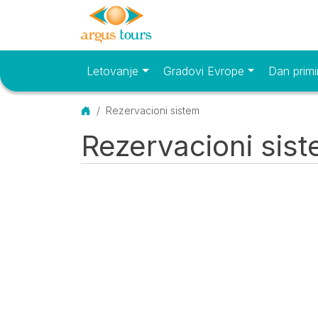
Letovanje
Gradovi Evrope
Dan primi
Osnovni meni
Početna
Rezervacioni sistem
Rezervacioni sis