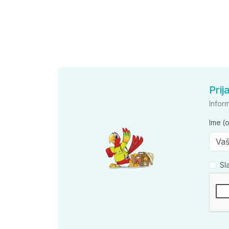
Prij
Infor
Ime (
Sl
Kompan