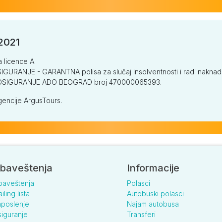
/2021
a licence A.
GURANJE - GARANTNA polisa za slučaj insolventnosti i radi naknade š
V OSIGURANJE ADO BEOGRAD broj 470000065393.
encije ArgusTours.
baveštenja
Informacije
baveštenja
Polasci
iling lista
Autobuski polasci
poslenje
Najam autobusa
iguranje
Transferi