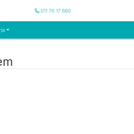
Pozovite nas
011 76 17 660
rja
tem