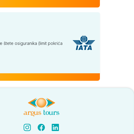
tete osiguranika (limit pokrića