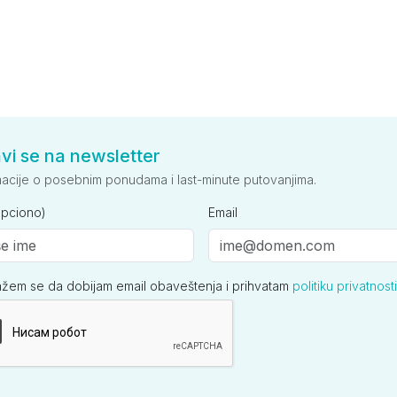
avi se na newsletter
macije o posebnim ponudama i last-minute putovanjima.
opciono)
Email
ažem se da dobijam email obaveštenja i prihvatam
politiku privatnosti
ija