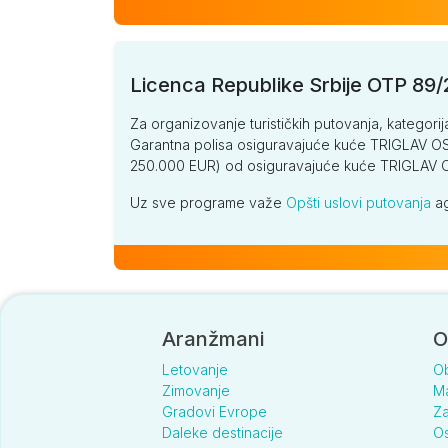
Licenca Republike Srbije OTP 89
Za organizovanje turističkih putovanja, kategorij
Garantna polisa osiguravajuće kuće TRIGLAV OSI
250.000 EUR) od osiguravajuće kuće TRIGLA
Uz sve programe važe
Opšti uslovi putovanja
ag
Aranžmani
O
Letovanje
O
Zimovanje
Ma
Gradovi Evrope
Za
Daleke destinacije
Os