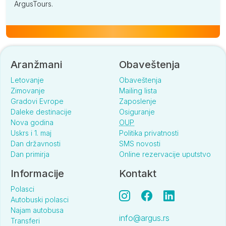
ArgusTours.
Aranžmani
Obaveštenja
Letovanje
Obaveštenja
Zimovanje
Mailing lista
Gradovi Evrope
Zaposlenje
Daleke destinacije
Osiguranje
Nova godina
OUP
Uskrs i 1. maj
Politika privatnosti
Dan državnosti
SMS novosti
Dan primirja
Online rezervacije uputstvo
Informacije
Kontakt
Polasci
Autobuski polasci
Najam autobusa
info@argus.rs
Transferi