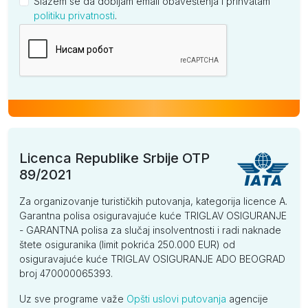
Slažem se da dobijam email obaveštenja i prihvatam
politiku privatnosti
.
Kompanija
Licenca Republike Srbije OTP
89/2021
Za organizovanje turističkih putovanja, kategorija licence A.
Garantna polisa osiguravajuće kuće TRIGLAV OSIGURANJE
- GARANTNA polisa za slučaj insolventnosti i radi naknade
štete osiguranika (limit pokrića 250.000 EUR) od
osiguravajuće kuće TRIGLAV OSIGURANJE ADO BEOGRAD
broj 470000065393.
Uz sve programe važe
Opšti uslovi putovanja
agencije