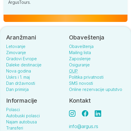
ArgusTours.
Aranžmani
Obaveštenja
Letovanje
Obaveštenja
Zimovanje
Mailing lista
Gradovi Evrope
Zaposlenje
Daleke destinacije
Osiguranje
Nova godina
OUP
Uskrs i 1. maj
Politika privatnosti
Dan državnosti
SMS novosti
Dan primirja
Online rezervacije uputstvo
Informacije
Kontakt
Polasci
Autobuski polasci
Najam autobusa
info@argus.rs
Transferi