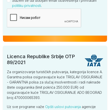
Slažem se da dobijam email obaveštenja i prihvatam
politiku privatnosti
.
Kompanija
Licenca Republike Srbije OTP
89/2021
Za organizovanje turističkih putovanja, kategorija licence A.
Garantna polisa osiguravajuće kuće TRIGLAV OSIGURANJE
- GARANTNA polisa za slučaj insolventnosti i radi naknade
štete osiguranika (limit pokrića 250.000 EUR) od
osiguravajuće kuće TRIGLAV OSIGURANJE ADO BEOGRAD
broj 470000065393.
Uz sve programe važe
Opšti uslovi putovanja
agencije