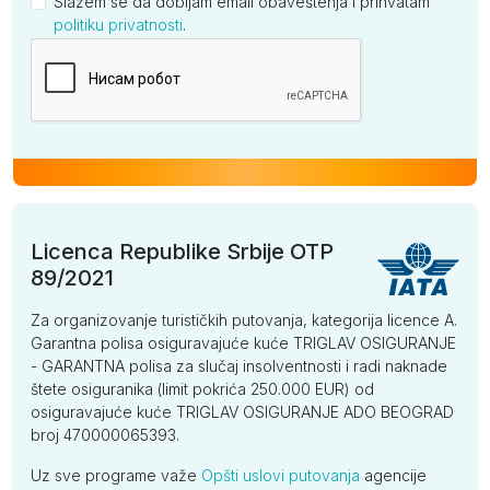
Slažem se da dobijam email obaveštenja i prihvatam
politiku privatnosti
.
Kompanija
Licenca Republike Srbije OTP
89/2021
Za organizovanje turističkih putovanja, kategorija licence A.
Garantna polisa osiguravajuće kuće TRIGLAV OSIGURANJE
- GARANTNA polisa za slučaj insolventnosti i radi naknade
štete osiguranika (limit pokrića 250.000 EUR) od
osiguravajuće kuće TRIGLAV OSIGURANJE ADO BEOGRAD
broj 470000065393.
Uz sve programe važe
Opšti uslovi putovanja
agencije