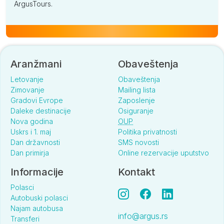
ArgusTours.
Aranžmani
Obaveštenja
Letovanje
Obaveštenja
Zimovanje
Mailing lista
Gradovi Evrope
Zaposlenje
Daleke destinacije
Osiguranje
Nova godina
OUP
Uskrs i 1. maj
Politika privatnosti
Dan državnosti
SMS novosti
Dan primirja
Online rezervacije uputstvo
Informacije
Kontakt
Polasci
Autobuski polasci
Najam autobusa
info@argus.rs
Transferi