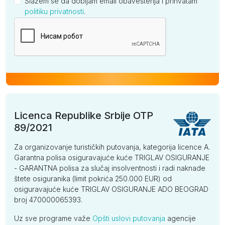
Slažem se da dobijam email obaveštenja i prihvatam
politiku privatnosti
.
Kompanija
Licenca Republike Srbije OTP
89/2021
Za organizovanje turističkih putovanja, kategorija licence A.
Garantna polisa osiguravajuće kuće TRIGLAV OSIGURANJE
- GARANTNA polisa za slučaj insolventnosti i radi naknade
štete osiguranika (limit pokrića 250.000 EUR) od
osiguravajuće kuće TRIGLAV OSIGURANJE ADO BEOGRAD
broj 470000065393.
Uz sve programe važe
Opšti uslovi putovanja
agencije