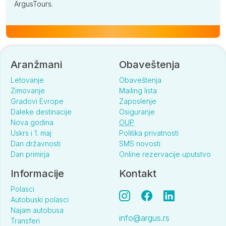
ArgusTours.
Aranžmani
Obaveštenja
Letovanje
Obaveštenja
Zimovanje
Mailing lista
Gradovi Evrope
Zaposlenje
Daleke destinacije
Osiguranje
Nova godina
OUP
Uskrs i 1. maj
Politika privatnosti
Dan državnosti
SMS novosti
Dan primirja
Online rezervacije uputstvo
Informacije
Kontakt
Polasci
Autobuski polasci
Najam autobusa
info@argus.rs
Transferi