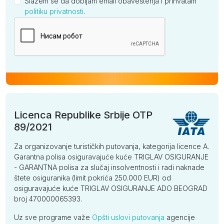
Slažem se da dobijam email obaveštenja i prihvatam
politiku privatnosti
.
Kompanija
Licenca Republike Srbije OTP
89/2021
Za organizovanje turističkih putovanja, kategorija licence A.
Garantna polisa osiguravajuće kuće TRIGLAV OSIGURANJE
- GARANTNA polisa za slučaj insolventnosti i radi naknade
štete osiguranika (limit pokrića 250.000 EUR) od
osiguravajuće kuće TRIGLAV OSIGURANJE ADO BEOGRAD
broj 470000065393.
Uz sve programe važe
Opšti uslovi putovanja
agencije