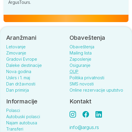
ArgusTours.
Aranžmani
Obaveštenja
Letovanje
Obaveštenja
Zimovanje
Mailing lista
Gradovi Evrope
Zaposlenje
Daleke destinacije
Osiguranje
Nova godina
OUP
Uskrs i 1. maj
Politika privatnosti
Dan državnosti
SMS novosti
Dan primirja
Online rezervacije uputstvo
Informacije
Kontakt
Polasci
Autobuski polasci
Najam autobusa
info@argus.rs
Transferi