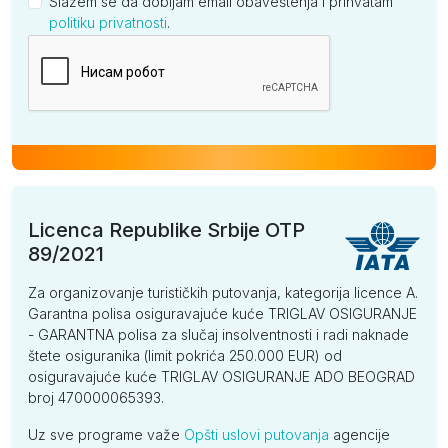
Slažem se da dobijam email obaveštenja i prihvatam
politiku privatnosti
.
Kompanija
Licenca Republike Srbije OTP
89/2021
Za organizovanje turističkih putovanja, kategorija licence A.
Garantna polisa osiguravajuće kuće TRIGLAV OSIGURANJE
- GARANTNA polisa za slučaj insolventnosti i radi naknade
štete osiguranika (limit pokrića 250.000 EUR) od
osiguravajuće kuće TRIGLAV OSIGURANJE ADO BEOGRAD
broj 470000065393.
Uz sve programe važe
Opšti uslovi putovanja
agencije