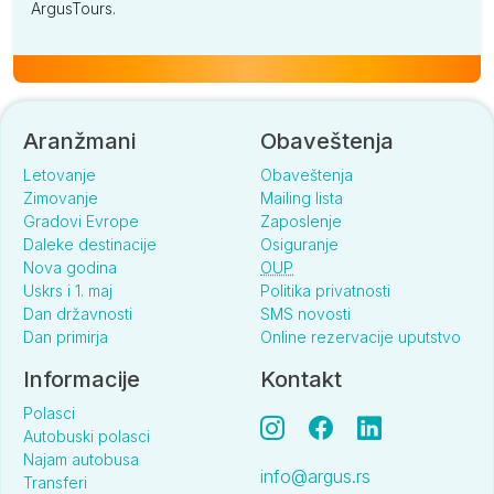
ArgusTours.
Aranžmani
Obaveštenja
Letovanje
Obaveštenja
Zimovanje
Mailing lista
Gradovi Evrope
Zaposlenje
Daleke destinacije
Osiguranje
Nova godina
OUP
Uskrs i 1. maj
Politika privatnosti
Dan državnosti
SMS novosti
Dan primirja
Online rezervacije uputstvo
Informacije
Kontakt
Polasci
Autobuski polasci
Najam autobusa
info@argus.rs
Transferi