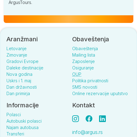
ArgusTours.
Aranžmani
Obaveštenja
Letovanje
Obaveštenja
Zimovanje
Mailing lista
Gradovi Evrope
Zaposlenje
Daleke destinacije
Osiguranje
Nova godina
OUP
Uskrs i 1. maj
Politika privatnosti
Dan državnosti
SMS novosti
Dan primirja
Online rezervacije uputstvo
Informacije
Kontakt
Polasci
Autobuski polasci
Najam autobusa
info@argus.rs
Transferi