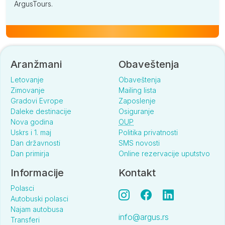
ArgusTours.
Aranžmani
Obaveštenja
Letovanje
Obaveštenja
Zimovanje
Mailing lista
Gradovi Evrope
Zaposlenje
Daleke destinacije
Osiguranje
Nova godina
OUP
Uskrs i 1. maj
Politika privatnosti
Dan državnosti
SMS novosti
Dan primirja
Online rezervacije uputstvo
Informacije
Kontakt
Polasci
Autobuski polasci
Najam autobusa
info@argus.rs
Transferi