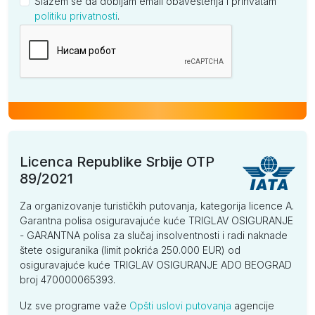
Slažem se da dobijam email obaveštenja i prihvatam
politiku privatnosti
.
Kompanija
Licenca Republike Srbije OTP
89/2021
Za organizovanje turističkih putovanja, kategorija licence A.
Garantna polisa osiguravajuće kuće TRIGLAV OSIGURANJE
- GARANTNA polisa za slučaj insolventnosti i radi naknade
štete osiguranika (limit pokrića 250.000 EUR) od
osiguravajuće kuće TRIGLAV OSIGURANJE ADO BEOGRAD
broj 470000065393.
Uz sve programe važe
Opšti uslovi putovanja
agencije