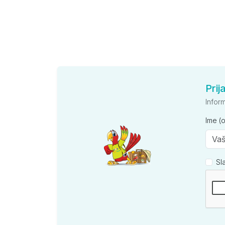
Prij
Infor
Ime (
Sl
Kompan