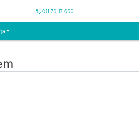
Pozovite nas
011 76 17 660
rja
tem