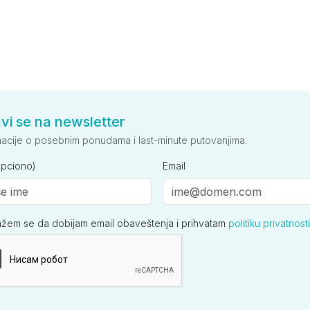
avi se na newsletter
macije o posebnim ponudama i last-minute putovanjima.
opciono)
Email
ažem se da dobijam email obaveštenja i prihvatam
politiku privatnosti
ija