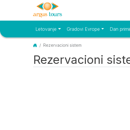
Letovanje
Gradovi Evrope
Dan primi
Osnovni meni
Početna
Rezervacioni sistem
Rezervacioni sis