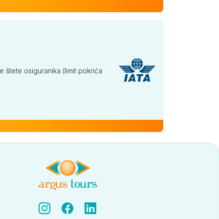
tete osiguranika (limit pokrića