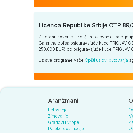
Licenca Republike Srbije OTP 89
Za organizovanje turističkih putovanja, kategorij
Garantna polisa osiguravajuće kuće TRIGLAV OSI
250.000 EUR) od osiguravajuće kuće TRIGLA
Uz sve programe važe
Opšti uslovi putovanja
ag
Aranžmani
O
Letovanje
O
Zimovanje
Ma
Gradovi Evrope
Za
Daleke destinacije
Os