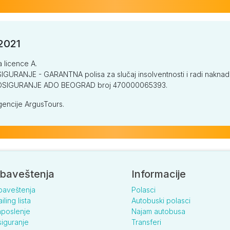
/2021
a licence A.
GURANJE - GARANTNA polisa za slučaj insolventnosti i radi naknade š
V OSIGURANJE ADO BEOGRAD broj 470000065393.
encije ArgusTours.
baveštenja
Informacije
baveštenja
Polasci
iling lista
Autobuski polasci
poslenje
Najam autobusa
iguranje
Transferi