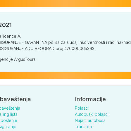
/2021
a licence A.
GURANJE - GARANTNA polisa za slučaj insolventnosti i radi naknade š
V OSIGURANJE ADO BEOGRAD broj 470000065393.
encije ArgusTours.
baveštenja
Informacije
baveštenja
Polasci
iling lista
Autobuski polasci
poslenje
Najam autobusa
iguranje
Transferi