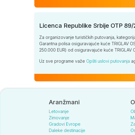
Licenca Republike Srbije OTP 89
Za organizovanje turističkih putovanja, kategorij
Garantna polisa osiguravajuće kuće TRIGLAV OSI
250.000 EUR) od osiguravajuće kuće TRIGLA
Uz sve programe važe
Opšti uslovi putovanja
ag
Aranžmani
O
Letovanje
O
Zimovanje
Ma
Gradovi Evrope
Za
Daleke destinacije
Os