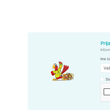
Prij
Infor
Ime (
Sl
Kompan