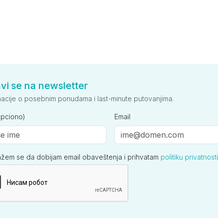
avi se na newsletter
macije o posebnim ponudama i last-minute putovanjima.
opciono)
Email
ažem se da dobijam email obaveštenja i prihvatam
politiku privatnosti
ija