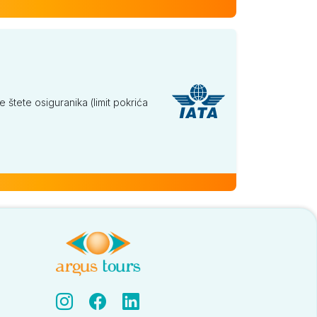
tete osiguranika (limit pokrića