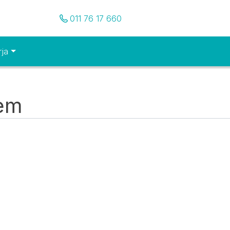
Pozovite nas
011 76 17 660
rja
tem