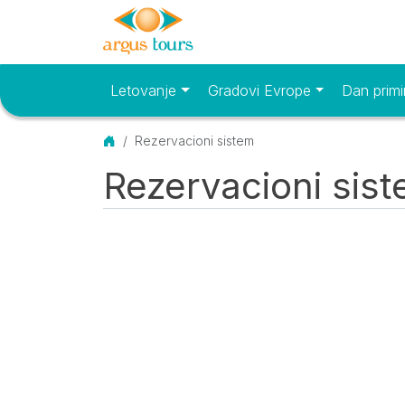
Letovanje
Gradovi Evrope
Dan primi
Osnovni meni
Početna
Rezervacioni sistem
Rezervacioni sis