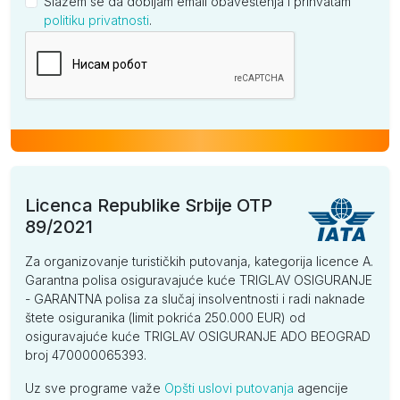
Slažem se da dobijam email obaveštenja i prihvatam
politiku privatnosti
.
Kompanija
Licenca Republike Srbije OTP
89/2021
Za organizovanje turističkih putovanja, kategorija licence A.
Garantna polisa osiguravajuće kuće TRIGLAV OSIGURANJE
- GARANTNA polisa za slučaj insolventnosti i radi naknade
štete osiguranika (limit pokrića 250.000 EUR) od
osiguravajuće kuće TRIGLAV OSIGURANJE ADO BEOGRAD
broj 470000065393.
Uz sve programe važe
Opšti uslovi putovanja
agencije