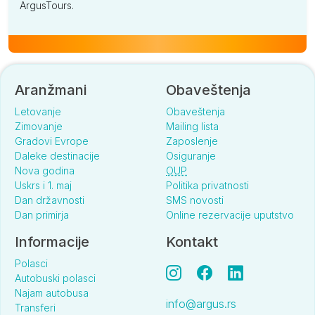
ArgusTours.
Aranžmani
Obaveštenja
Letovanje
Obaveštenja
Zimovanje
Mailing lista
Gradovi Evrope
Zaposlenje
Daleke destinacije
Osiguranje
Nova godina
OUP
Uskrs i 1. maj
Politika privatnosti
Dan državnosti
SMS novosti
Dan primirja
Online rezervacije uputstvo
Informacije
Kontakt
Polasci
Autobuski polasci
Najam autobusa
info@argus.rs
Transferi