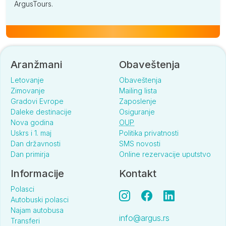
ArgusTours.
Aranžmani
Obaveštenja
Letovanje
Obaveštenja
Zimovanje
Mailing lista
Gradovi Evrope
Zaposlenje
Daleke destinacije
Osiguranje
Nova godina
OUP
Uskrs i 1. maj
Politika privatnosti
Dan državnosti
SMS novosti
Dan primirja
Online rezervacije uputstvo
Informacije
Kontakt
Polasci
Autobuski polasci
Najam autobusa
info@argus.rs
Transferi