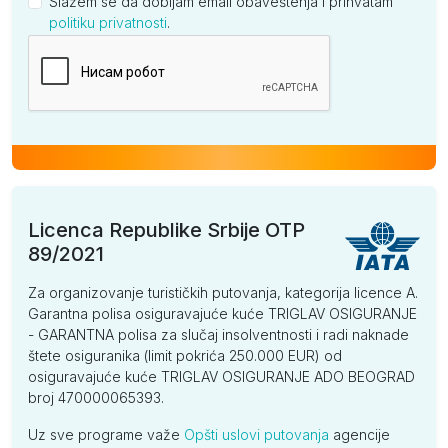
Slažem se da dobijam email obaveštenja i prihvatam
politiku privatnosti
.
Kompanija
Licenca Republike Srbije OTP
89/2021
Za organizovanje turističkih putovanja, kategorija licence A.
Garantna polisa osiguravajuće kuće TRIGLAV OSIGURANJE
- GARANTNA polisa za slučaj insolventnosti i radi naknade
štete osiguranika (limit pokrića 250.000 EUR) od
osiguravajuće kuće TRIGLAV OSIGURANJE ADO BEOGRAD
broj 470000065393.
Uz sve programe važe
Opšti uslovi putovanja
agencije