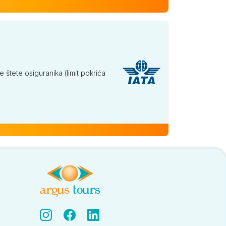
tete osiguranika (limit pokrića