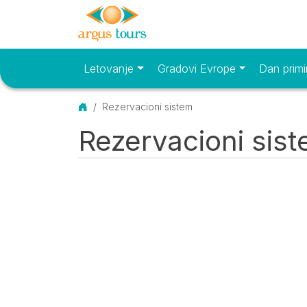
Letovanje
Gradovi Evrope
Dan primi
Osnovni meni
Početna
Rezervacioni sistem
Rezervacioni sis