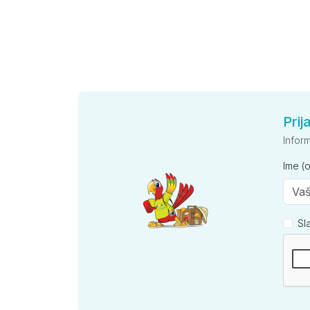
Prij
Infor
Ime (
Sl
Kompan