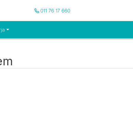
Pozovite nas
011 76 17 660
rja
tem