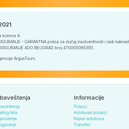
/2021
a licence A.
GURANJE - GARANTNA polisa za slučaj insolventnosti i radi naknade š
V OSIGURANJE ADO BEOGRAD broj 470000065393.
encije ArgusTours.
baveštenja
Informacije
baveštenja
Polasci
iling lista
Autobuski polasci
poslenje
Najam autobusa
iguranje
Transferi