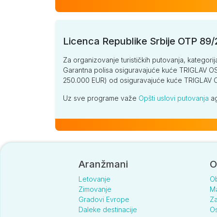
Licenca Republike Srbije OTP 89
Za organizovanje turističkih putovanja, kategorij
Garantna polisa osiguravajuće kuće TRIGLAV OSI
250.000 EUR) od osiguravajuće kuće TRIGLA
Uz sve programe važe
Opšti uslovi putovanja
ag
Aranžmani
O
Letovanje
O
Zimovanje
Ma
Gradovi Evrope
Za
Daleke destinacije
Os