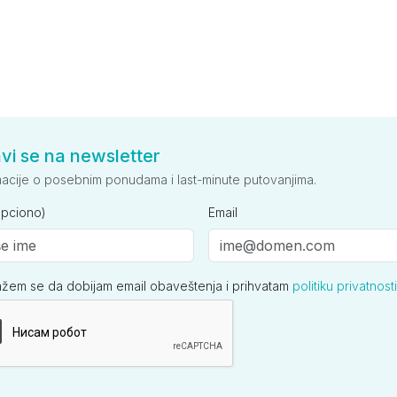
avi se na newsletter
macije o posebnim ponudama i last-minute putovanjima.
opciono)
Email
ažem se da dobijam email obaveštenja i prihvatam
politiku privatnosti
ija