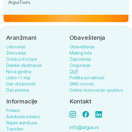
ArgusTours.
Aranžmani
Obaveštenja
Letovanje
Obaveštenja
Zimovanje
Mailing lista
Gradovi Evrope
Zaposlenje
Daleke destinacije
Osiguranje
Nova godina
OUP
Uskrs i 1. maj
Politika privatnosti
Dan državnosti
SMS novosti
Dan primirja
Online rezervacije uputstvo
Informacije
Kontakt
Polasci
Autobuski polasci
Najam autobusa
info@argus.rs
Transferi