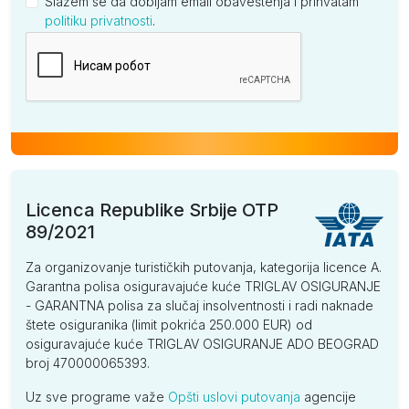
Slažem se da dobijam email obaveštenja i prihvatam
politiku privatnosti
.
Kompanija
Licenca Republike Srbije OTP
89/2021
Za organizovanje turističkih putovanja, kategorija licence A.
Garantna polisa osiguravajuće kuće TRIGLAV OSIGURANJE
- GARANTNA polisa za slučaj insolventnosti i radi naknade
štete osiguranika (limit pokrića 250.000 EUR) od
osiguravajuće kuće TRIGLAV OSIGURANJE ADO BEOGRAD
broj 470000065393.
Uz sve programe važe
Opšti uslovi putovanja
agencije