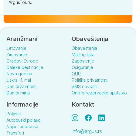
ArgusTours.
Aranžmani
Obaveštenja
Letovanje
Obaveštenja
Zimovanje
Mailing lista
Gradovi Evrope
Zaposlenje
Daleke destinacije
Osiguranje
Nova godina
OUP
Uskrs i 1. maj
Politika privatnosti
Dan državnosti
SMS novosti
Dan primirja
Online rezervacije uputstvo
Informacije
Kontakt
Polasci
Autobuski polasci
Najam autobusa
info@argus.rs
Transferi