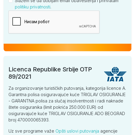
Slažem se da dobijam email obaveštenja i prihvatam
politiku privatnosti
.
Kompanija
Licenca Republike Srbije OTP
89/2021
Za organizovanje turističkih putovanja, kategorija licence A.
Garantna polisa osiguravajuće kuće TRIGLAV OSIGURANJE
- GARANTNA polisa za slučaj insolventnosti i radi naknade
štete osiguranika (limit pokrića 250.000 EUR) od
osiguravajuće kuće TRIGLAV OSIGURANJE ADO BEOGRAD
broj 470000065393.
Uz sve programe važe
Opšti uslovi putovanja
agencije