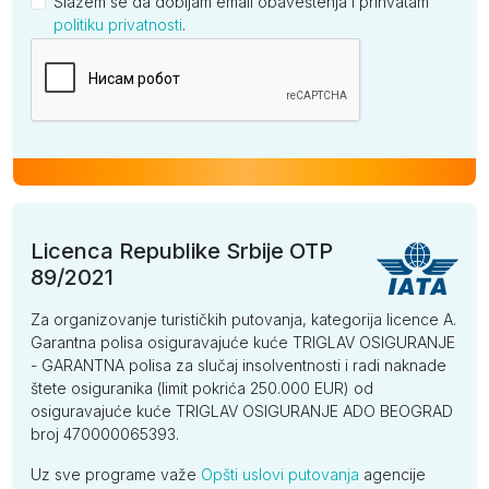
Slažem se da dobijam email obaveštenja i prihvatam
politiku privatnosti
.
Kompanija
Licenca Republike Srbije OTP
89/2021
Za organizovanje turističkih putovanja, kategorija licence A.
Garantna polisa osiguravajuće kuće TRIGLAV OSIGURANJE
- GARANTNA polisa za slučaj insolventnosti i radi naknade
štete osiguranika (limit pokrića 250.000 EUR) od
osiguravajuće kuće TRIGLAV OSIGURANJE ADO BEOGRAD
broj 470000065393.
Uz sve programe važe
Opšti uslovi putovanja
agencije