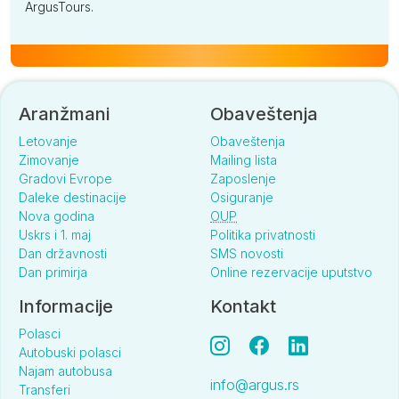
ArgusTours.
Aranžmani
Obaveštenja
Letovanje
Obaveštenja
Zimovanje
Mailing lista
Gradovi Evrope
Zaposlenje
Daleke destinacije
Osiguranje
Nova godina
OUP
Uskrs i 1. maj
Politika privatnosti
Dan državnosti
SMS novosti
Dan primirja
Online rezervacije uputstvo
Informacije
Kontakt
Polasci
Autobuski polasci
Najam autobusa
info@argus.rs
Transferi