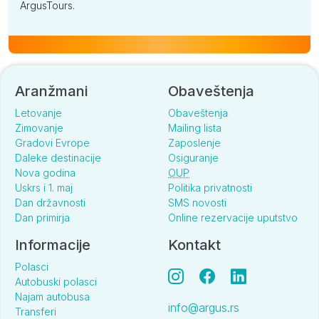
ArgusTours.
Aranžmani
Obaveštenja
Letovanje
Obaveštenja
Zimovanje
Mailing lista
Gradovi Evrope
Zaposlenje
Daleke destinacije
Osiguranje
Nova godina
OUP
Uskrs i 1. maj
Politika privatnosti
Dan državnosti
SMS novosti
Dan primirja
Online rezervacije uputstvo
Informacije
Kontakt
Polasci
Autobuski polasci
Najam autobusa
info@argus.rs
Transferi