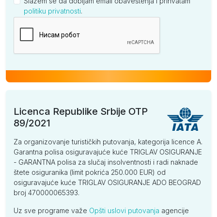
Slažem se da dobijam email obaveštenja i prihvatam
politiku privatnosti
.
Kompanija
Licenca Republike Srbije OTP
89/2021
Za organizovanje turističkih putovanja, kategorija licence A.
Garantna polisa osiguravajuće kuće TRIGLAV OSIGURANJE
- GARANTNA polisa za slučaj insolventnosti i radi naknade
štete osiguranika (limit pokrića 250.000 EUR) od
osiguravajuće kuće TRIGLAV OSIGURANJE ADO BEOGRAD
broj 470000065393.
Uz sve programe važe
Opšti uslovi putovanja
agencije