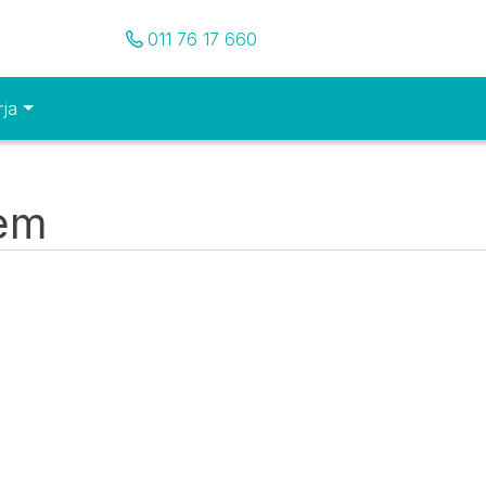
Pozovite nas
011 76 17 660
rja
tem