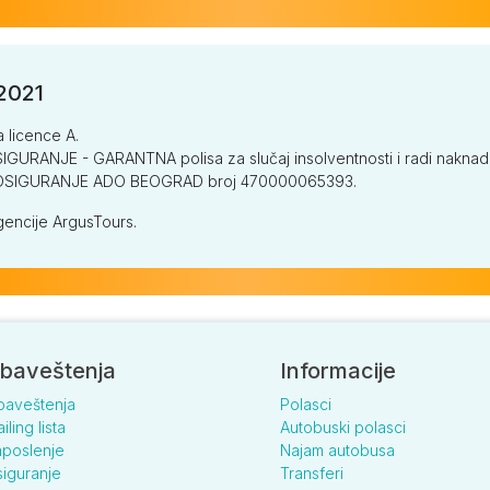
/2021
a licence A.
GURANJE - GARANTNA polisa za slučaj insolventnosti i radi naknade š
V OSIGURANJE ADO BEOGRAD broj 470000065393.
encije ArgusTours.
baveštenja
Informacije
baveštenja
Polasci
iling lista
Autobuski polasci
poslenje
Najam autobusa
iguranje
Transferi