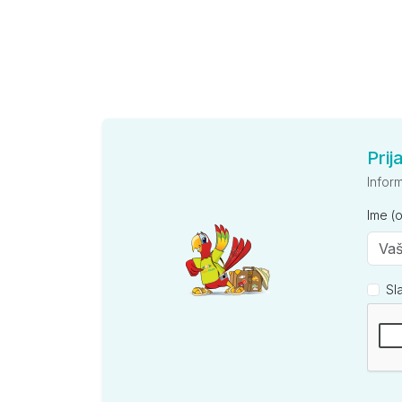
Prij
Infor
Ime (
Sl
Kompan