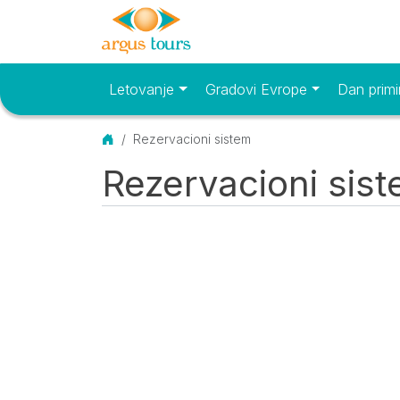
Letovanje
Gradovi Evrope
Dan primi
Osnovni meni
Početna
Rezervacioni sistem
Rezervacioni sis