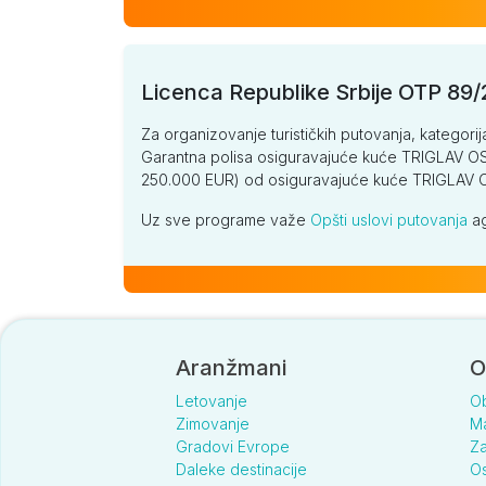
Licenca Republike Srbije OTP 89
Za organizovanje turističkih putovanja, kategorij
Garantna polisa osiguravajuće kuće TRIGLAV OSI
250.000 EUR) od osiguravajuće kuće TRIGLA
Uz sve programe važe
Opšti uslovi putovanja
ag
Aranžmani
O
Letovanje
O
Zimovanje
Ma
Gradovi Evrope
Za
Daleke destinacije
Os