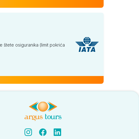
tete osiguranika (limit pokrića