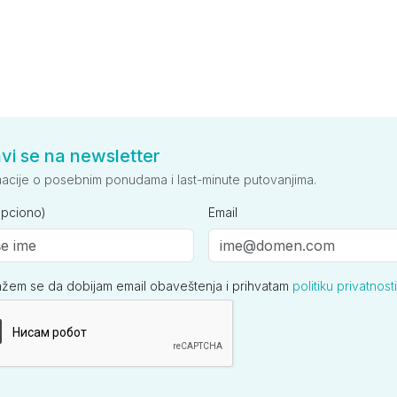
avi se na newsletter
macije o posebnim ponudama i last-minute putovanjima.
opciono)
Email
ažem se da dobijam email obaveštenja i prihvatam
politiku privatnosti
ija