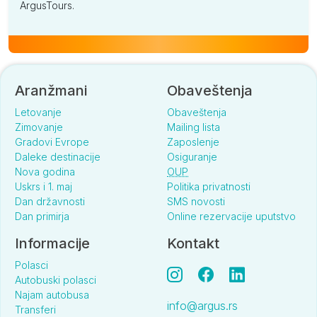
ArgusTours.
Aranžmani
Obaveštenja
Letovanje
Obaveštenja
Zimovanje
Mailing lista
Gradovi Evrope
Zaposlenje
Daleke destinacije
Osiguranje
Nova godina
OUP
Uskrs i 1. maj
Politika privatnosti
Dan državnosti
SMS novosti
Dan primirja
Online rezervacije uputstvo
Informacije
Kontakt
Polasci
Autobuski polasci
Najam autobusa
info@argus.rs
Transferi