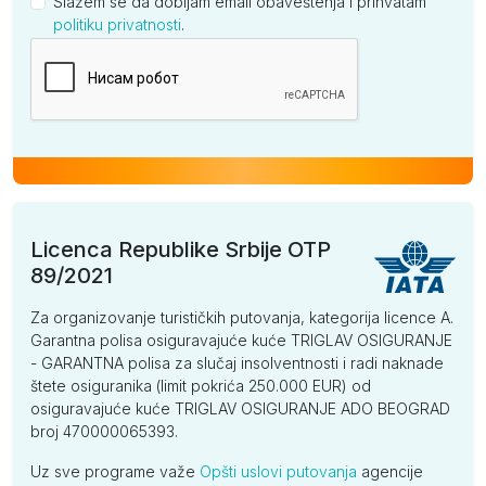
Slažem se da dobijam email obaveštenja i prihvatam
politiku privatnosti
.
Kompanija
Licenca Republike Srbije OTP
89/2021
Za organizovanje turističkih putovanja, kategorija licence A.
Garantna polisa osiguravajuće kuće TRIGLAV OSIGURANJE
- GARANTNA polisa za slučaj insolventnosti i radi naknade
štete osiguranika (limit pokrića 250.000 EUR) od
osiguravajuće kuće TRIGLAV OSIGURANJE ADO BEOGRAD
broj 470000065393.
Uz sve programe važe
Opšti uslovi putovanja
agencije