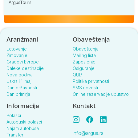
ArgusTours.
Aranžmani
Obaveštenja
Letovanje
Obaveštenja
Zimovanje
Mailing lista
Gradovi Evrope
Zaposlenje
Daleke destinacije
Osiguranje
Nova godina
OUP
Uskrs i 1. maj
Politika privatnosti
Dan državnosti
SMS novosti
Dan primirja
Online rezervacije uputstvo
Informacije
Kontakt
Polasci
Autobuski polasci
Najam autobusa
info@argus.rs
Transferi