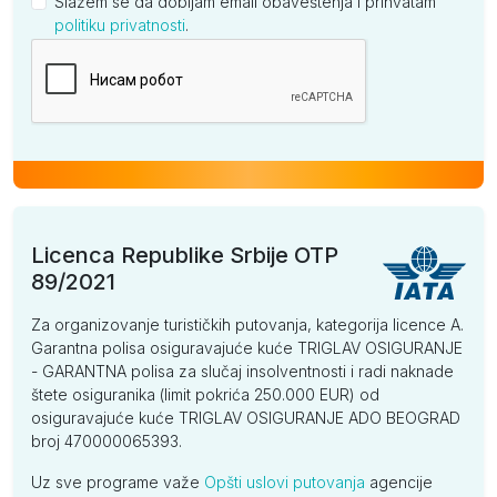
Slažem se da dobijam email obaveštenja i prihvatam
politiku privatnosti
.
Kompanija
Licenca Republike Srbije OTP
89/2021
Za organizovanje turističkih putovanja, kategorija licence A.
Garantna polisa osiguravajuće kuće TRIGLAV OSIGURANJE
- GARANTNA polisa za slučaj insolventnosti i radi naknade
štete osiguranika (limit pokrića 250.000 EUR) od
osiguravajuće kuće TRIGLAV OSIGURANJE ADO BEOGRAD
broj 470000065393.
Uz sve programe važe
Opšti uslovi putovanja
agencije