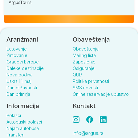
ArgusTours.
Aranžmani
Obaveštenja
Letovanje
Obaveštenja
Zimovanje
Mailing lista
Gradovi Evrope
Zaposlenje
Daleke destinacije
Osiguranje
Nova godina
OUP
Uskrs i 1. maj
Politika privatnosti
Dan državnosti
SMS novosti
Dan primirja
Online rezervacije uputstvo
Informacije
Kontakt
Polasci
Autobuski polasci
Najam autobusa
info@argus.rs
Transferi