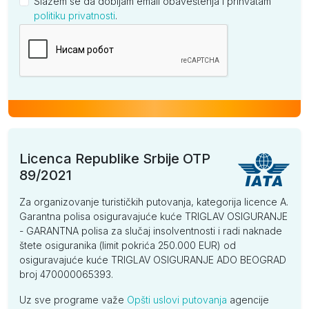
Slažem se da dobijam email obaveštenja i prihvatam
politiku privatnosti
.
Kompanija
Licenca Republike Srbije OTP
89/2021
Za organizovanje turističkih putovanja, kategorija licence A.
Garantna polisa osiguravajuće kuće TRIGLAV OSIGURANJE
- GARANTNA polisa za slučaj insolventnosti i radi naknade
štete osiguranika (limit pokrića 250.000 EUR) od
osiguravajuće kuće TRIGLAV OSIGURANJE ADO BEOGRAD
broj 470000065393.
Uz sve programe važe
Opšti uslovi putovanja
agencije