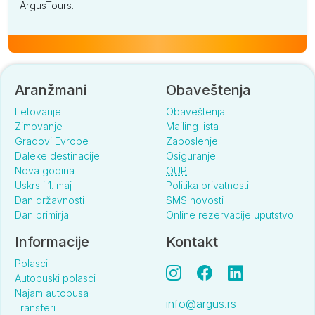
ArgusTours.
Aranžmani
Obaveštenja
Letovanje
Obaveštenja
Zimovanje
Mailing lista
Gradovi Evrope
Zaposlenje
Daleke destinacije
Osiguranje
Nova godina
OUP
Uskrs i 1. maj
Politika privatnosti
Dan državnosti
SMS novosti
Dan primirja
Online rezervacije uputstvo
Informacije
Kontakt
Polasci
Autobuski polasci
Najam autobusa
info@argus.rs
Transferi