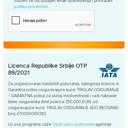
Slažem se da dobijam email obaveštenja i prihvatam
politiku privatnosti
.
Kompanija
Licenca Republike Srbije OTP
89/2021
Za organizovanje turističkih putovanja, kategorija licence A.
Garantna polisa osiguravajuće kuće TRIGLAV OSIGURANJE
- GARANTNA polisa za slučaj insolventnosti i radi naknade
štete osiguranika (limit pokrića 250.000 EUR) od
osiguravajuće kuće TRIGLAV OSIGURANJE ADO BEOGRAD
broj 470000065393.
Uz sve programe važe
Opšti uslovi putovanja
agencije