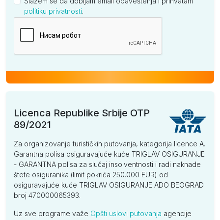
Slažem se da dobijam email obaveštenja i prihvatam
politiku privatnosti
.
Kompanija
Licenca Republike Srbije OTP
89/2021
Za organizovanje turističkih putovanja, kategorija licence A.
Garantna polisa osiguravajuće kuće TRIGLAV OSIGURANJE
- GARANTNA polisa za slučaj insolventnosti i radi naknade
štete osiguranika (limit pokrića 250.000 EUR) od
osiguravajuće kuće TRIGLAV OSIGURANJE ADO BEOGRAD
broj 470000065393.
Uz sve programe važe
Opšti uslovi putovanja
agencije