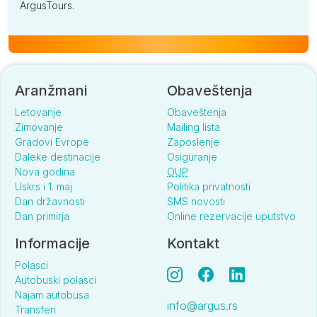
ArgusTours.
Aranžmani
Obaveštenja
Letovanje
Obaveštenja
Zimovanje
Mailing lista
Gradovi Evrope
Zaposlenje
Daleke destinacije
Osiguranje
Nova godina
OUP
Uskrs i 1. maj
Politika privatnosti
Dan državnosti
SMS novosti
Dan primirja
Online rezervacije uputstvo
Informacije
Kontakt
Polasci
Autobuski polasci
Najam autobusa
info@argus.rs
Transferi