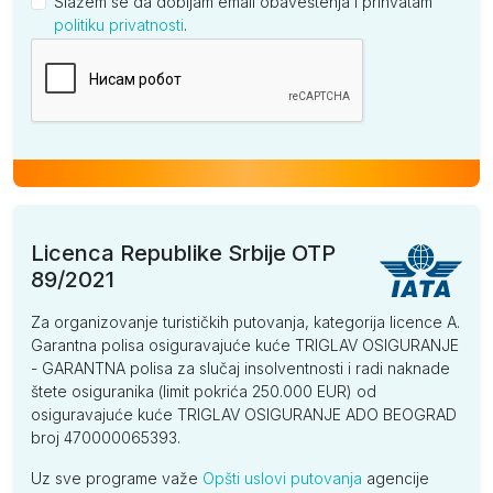
Slažem se da dobijam email obaveštenja i prihvatam
politiku privatnosti
.
Kompanija
Licenca Republike Srbije OTP
89/2021
Za organizovanje turističkih putovanja, kategorija licence A.
Garantna polisa osiguravajuće kuće TRIGLAV OSIGURANJE
- GARANTNA polisa za slučaj insolventnosti i radi naknade
štete osiguranika (limit pokrića 250.000 EUR) od
osiguravajuće kuće TRIGLAV OSIGURANJE ADO BEOGRAD
broj 470000065393.
Uz sve programe važe
Opšti uslovi putovanja
agencije