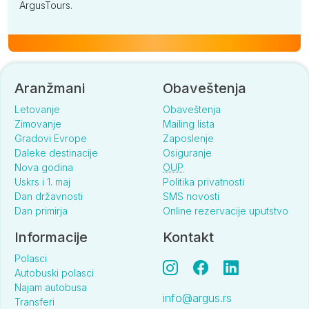
ArgusTours.
Aranžmani
Obaveštenja
Letovanje
Obaveštenja
Zimovanje
Mailing lista
Gradovi Evrope
Zaposlenje
Daleke destinacije
Osiguranje
Nova godina
OUP
Uskrs i 1. maj
Politika privatnosti
Dan državnosti
SMS novosti
Dan primirja
Online rezervacije uputstvo
Informacije
Kontakt
Polasci
Autobuski polasci
Najam autobusa
info@argus.rs
Transferi