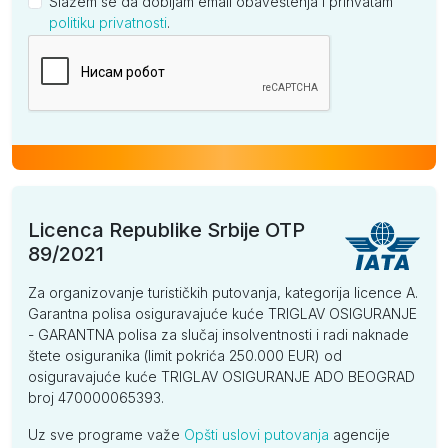
Slažem se da dobijam email obaveštenja i prihvatam
politiku privatnosti
.
Kompanija
Licenca Republike Srbije OTP
89/2021
Za organizovanje turističkih putovanja, kategorija licence A.
Garantna polisa osiguravajuće kuće TRIGLAV OSIGURANJE
- GARANTNA polisa za slučaj insolventnosti i radi naknade
štete osiguranika (limit pokrića 250.000 EUR) od
osiguravajuće kuće TRIGLAV OSIGURANJE ADO BEOGRAD
broj 470000065393.
Uz sve programe važe
Opšti uslovi putovanja
agencije