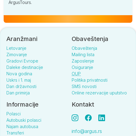
ArgusTours.
Aranžmani
Obaveštenja
Letovanje
Obaveštenja
Zimovanje
Mailing lista
Gradovi Evrope
Zaposlenje
Daleke destinacije
Osiguranje
Nova godina
OUP
Uskrs i 1. maj
Politika privatnosti
Dan državnosti
SMS novosti
Dan primirja
Online rezervacije uputstvo
Informacije
Kontakt
Polasci
Autobuski polasci
Najam autobusa
info@argus.rs
Transferi