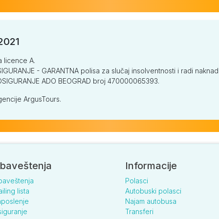
/2021
a licence A.
GURANJE - GARANTNA polisa za slučaj insolventnosti i radi naknade š
V OSIGURANJE ADO BEOGRAD broj 470000065393.
encije ArgusTours.
baveštenja
Informacije
baveštenja
Polasci
iling lista
Autobuski polasci
poslenje
Najam autobusa
iguranje
Transferi