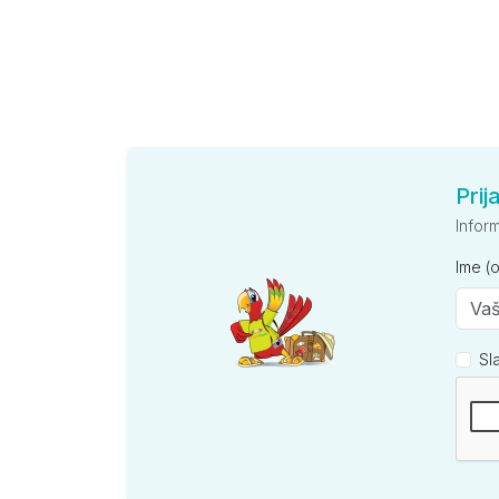
Prij
Infor
Ime (
Sl
Kompan