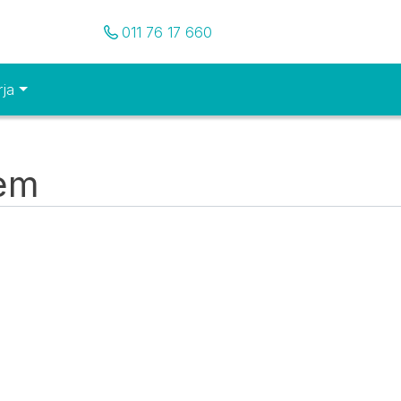
Pozovite nas
011 76 17 660
rja
tem