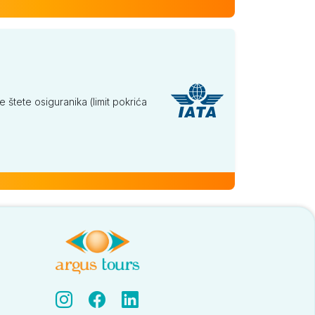
tete osiguranika (limit pokrića