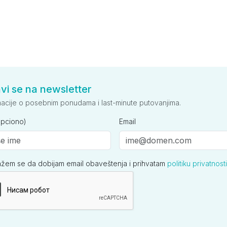
avi se na newsletter
macije o posebnim ponudama i last-minute putovanjima.
opciono)
Email
ažem se da dobijam email obaveštenja i prihvatam
politiku privatnosti
ija