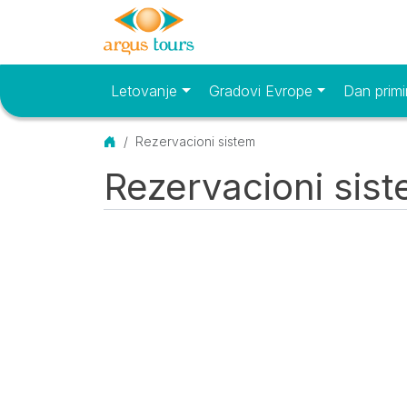
Letovanje
Gradovi Evrope
Dan primi
Osnovni meni
Početna
Rezervacioni sistem
Rezervacioni sis