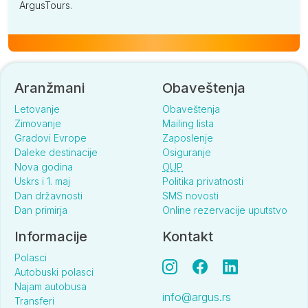
ArgusTours.
Aranžmani
Obaveštenja
Letovanje
Obaveštenja
Zimovanje
Mailing lista
Gradovi Evrope
Zaposlenje
Daleke destinacije
Osiguranje
Nova godina
OUP
Uskrs i 1. maj
Politika privatnosti
Dan državnosti
SMS novosti
Dan primirja
Online rezervacije uputstvo
Informacije
Kontakt
Polasci
Autobuski polasci
Najam autobusa
info@argus.rs
Transferi