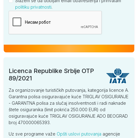
Slažem se da dobijam email obaveštenja i prihvatam
politiku privatnosti
.
Kompanija
Licenca Republike Srbije OTP
89/2021
Za organizovanje turističkih putovanja, kategorija licence A.
Garantna polisa osiguravajuće kuće TRIGLAV OSIGURANJE
- GARANTNA polisa za slučaj insolventnosti i radi naknade
štete osiguranika (limit pokrića 250.000 EUR) od
osiguravajuće kuće TRIGLAV OSIGURANJE ADO BEOGRAD
broj 470000065393.
Uz sve programe važe
Opšti uslovi putovanja
agencije