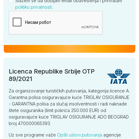
Slažem se da dobijam email obaveštenja i prihvatam
politiku privatnosti
.
Kompanija
Licenca Republike Srbije OTP
89/2021
Za organizovanje turističkih putovanja, kategorija licence A.
Garantna polisa osiguravajuće kuće TRIGLAV OSIGURANJE
- GARANTNA polisa za slučaj insolventnosti i radi naknade
štete osiguranika (limit pokrića 250.000 EUR) od
osiguravajuće kuće TRIGLAV OSIGURANJE ADO BEOGRAD
broj 470000065393.
Uz sve programe važe
Opšti uslovi putovanja
agencije