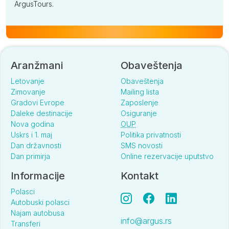
ArgusTours.
Aranžmani
Obaveštenja
Letovanje
Obaveštenja
Zimovanje
Mailing lista
Gradovi Evrope
Zaposlenje
Daleke destinacije
Osiguranje
Nova godina
OUP
Uskrs i 1. maj
Politika privatnosti
Dan državnosti
SMS novosti
Dan primirja
Online rezervacije uputstvo
Informacije
Kontakt
Polasci
Autobuski polasci
Najam autobusa
info@argus.rs
Transferi