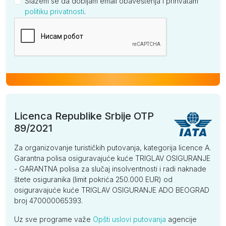
Slažem se da dobijam email obaveštenja i prihvatam
politiku privatnosti
.
Kompanija
Licenca Republike Srbije OTP
89/2021
Za organizovanje turističkih putovanja, kategorija licence A.
Garantna polisa osiguravajuće kuće TRIGLAV OSIGURANJE
- GARANTNA polisa za slučaj insolventnosti i radi naknade
štete osiguranika (limit pokrića 250.000 EUR) od
osiguravajuće kuće TRIGLAV OSIGURANJE ADO BEOGRAD
broj 470000065393.
Uz sve programe važe
Opšti uslovi putovanja
agencije