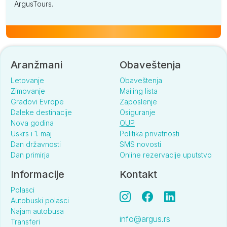
ArgusTours.
Aranžmani
Obaveštenja
Letovanje
Obaveštenja
Zimovanje
Mailing lista
Gradovi Evrope
Zaposlenje
Daleke destinacije
Osiguranje
Nova godina
OUP
Uskrs i 1. maj
Politika privatnosti
Dan državnosti
SMS novosti
Dan primirja
Online rezervacije uputstvo
Informacije
Kontakt
Polasci
Autobuski polasci
Najam autobusa
info@argus.rs
Transferi