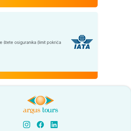
tete osiguranika (limit pokrića