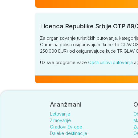
Licenca Republike Srbije OTP 89
Za organizovanje turističkih putovanja, kategorij
Garantna polisa osiguravajuće kuće TRIGLAV OSI
250.000 EUR) od osiguravajuće kuće TRIGLA
Uz sve programe važe
Opšti uslovi putovanja
ag
Aranžmani
O
Letovanje
O
Zimovanje
Ma
Gradovi Evrope
Za
Daleke destinacije
Os