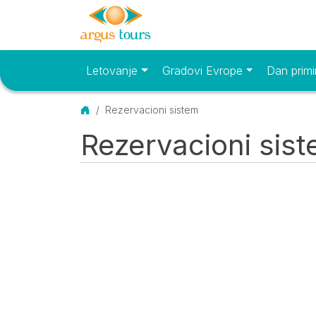
Letovanje
Gradovi Evrope
Dan primi
Osnovni meni
Početna
Rezervacioni sistem
Rezervacioni sis