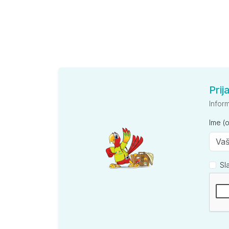
Prij
Infor
Ime (
Sl
Kompan