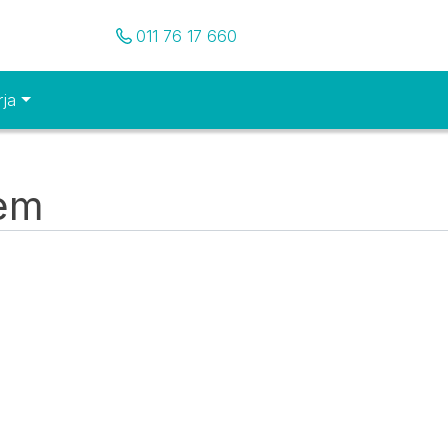
Pozovite nas
011 76 17 660
rja
tem