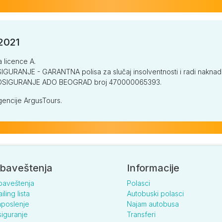
/2021
a licence A.
GURANJE - GARANTNA polisa za slučaj insolventnosti i radi naknade š
V OSIGURANJE ADO BEOGRAD broj 470000065393.
encije ArgusTours.
baveštenja
Informacije
baveštenja
Polasci
iling lista
Autobuski polasci
poslenje
Najam autobusa
iguranje
Transferi