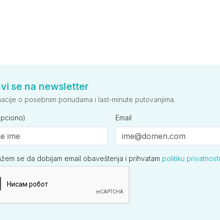
avi se na newsletter
macije o posebnim ponudama i last-minute putovanjima.
opciono)
Email
ažem se da dobijam email obaveštenja i prihvatam
politiku privatnosti
ija