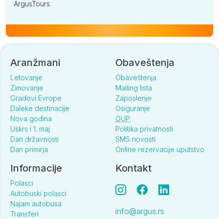
ArgusTours.
Aranžmani
Obaveštenja
Letovanje
Obaveštenja
Zimovanje
Mailing lista
Gradovi Evrope
Zaposlenje
Daleke destinacije
Osiguranje
Nova godina
OUP
Uskrs i 1. maj
Politika privatnosti
Dan državnosti
SMS novosti
Dan primirja
Online rezervacije uputstvo
Informacije
Kontakt
Polasci
Autobuski polasci
Najam autobusa
info@argus.rs
Transferi