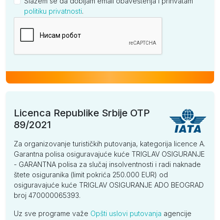
Slažem se da dobijam email obaveštenja i prihvatam
politiku privatnosti
.
Kompanija
Licenca Republike Srbije OTP
89/2021
Za organizovanje turističkih putovanja, kategorija licence A.
Garantna polisa osiguravajuće kuće TRIGLAV OSIGURANJE
- GARANTNA polisa za slučaj insolventnosti i radi naknade
štete osiguranika (limit pokrića 250.000 EUR) od
osiguravajuće kuće TRIGLAV OSIGURANJE ADO BEOGRAD
broj 470000065393.
Uz sve programe važe
Opšti uslovi putovanja
agencije