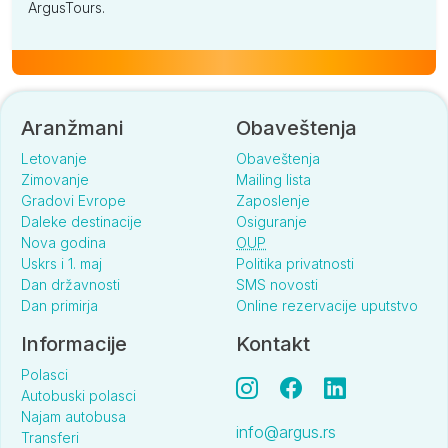
ArgusTours.
Aranžmani
Obaveštenja
Letovanje
Obaveštenja
Zimovanje
Mailing lista
Gradovi Evrope
Zaposlenje
Daleke destinacije
Osiguranje
Nova godina
OUP
Uskrs i 1. maj
Politika privatnosti
Dan državnosti
SMS novosti
Dan primirja
Online rezervacije uputstvo
Informacije
Kontakt
Polasci
Autobuski polasci
Najam autobusa
info@argus.rs
Transferi