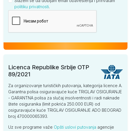
Slažem se da dobijam email obaveštenja i prihvatam
politiku privatnosti
.
Kompanija
Licenca Republike Srbije OTP
89/2021
Za organizovanje turističkih putovanja, kategorija licence A.
Garantna polisa osiguravajuće kuće TRIGLAV OSIGURANJE
- GARANTNA polisa za slučaj insolventnosti i radi naknade
štete osiguranika (limit pokrića 250.000 EUR) od
osiguravajuće kuće TRIGLAV OSIGURANJE ADO BEOGRAD
broj 470000065393.
Uz sve programe važe
Opšti uslovi putovanja
agencije