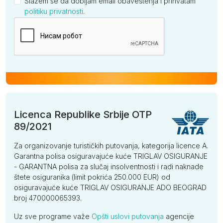
Slažem se da dobijam email obaveštenja i prihvatam
politiku privatnosti
.
Kompanija
Licenca Republike Srbije OTP
89/2021
Za organizovanje turističkih putovanja, kategorija licence A.
Garantna polisa osiguravajuće kuće TRIGLAV OSIGURANJE
- GARANTNA polisa za slučaj insolventnosti i radi naknade
štete osiguranika (limit pokrića 250.000 EUR) od
osiguravajuće kuće TRIGLAV OSIGURANJE ADO BEOGRAD
broj 470000065393.
Uz sve programe važe
Opšti uslovi putovanja
agencije