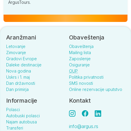
ArgusTours.
Aranžmani
Obaveštenja
Letovanje
Obaveštenja
Zimovanje
Mailing lista
Gradovi Evrope
Zaposlenje
Daleke destinacije
Osiguranje
Nova godina
OUP
Uskrs i 1. maj
Politika privatnosti
Dan državnosti
SMS novosti
Dan primirja
Online rezervacije uputstvo
Informacije
Kontakt
Polasci
Autobuski polasci
Najam autobusa
info@argus.rs
Transferi