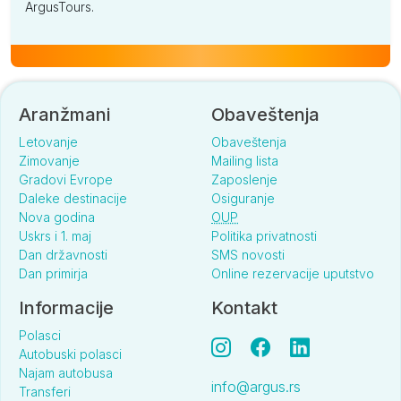
ArgusTours.
Aranžmani
Obaveštenja
Letovanje
Obaveštenja
Zimovanje
Mailing lista
Gradovi Evrope
Zaposlenje
Daleke destinacije
Osiguranje
Nova godina
OUP
Uskrs i 1. maj
Politika privatnosti
Dan državnosti
SMS novosti
Dan primirja
Online rezervacije uputstvo
Informacije
Kontakt
Polasci
Autobuski polasci
Najam autobusa
info@argus.rs
Transferi