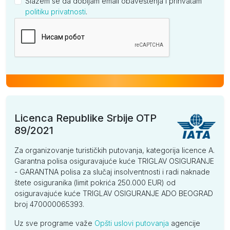
Slažem se da dobijam email obaveštenja i prihvatam
politiku privatnosti
.
Kompanija
Licenca Republike Srbije OTP
89/2021
Za organizovanje turističkih putovanja, kategorija licence A.
Garantna polisa osiguravajuće kuće TRIGLAV OSIGURANJE
- GARANTNA polisa za slučaj insolventnosti i radi naknade
štete osiguranika (limit pokrića 250.000 EUR) od
osiguravajuće kuće TRIGLAV OSIGURANJE ADO BEOGRAD
broj 470000065393.
Uz sve programe važe
Opšti uslovi putovanja
agencije