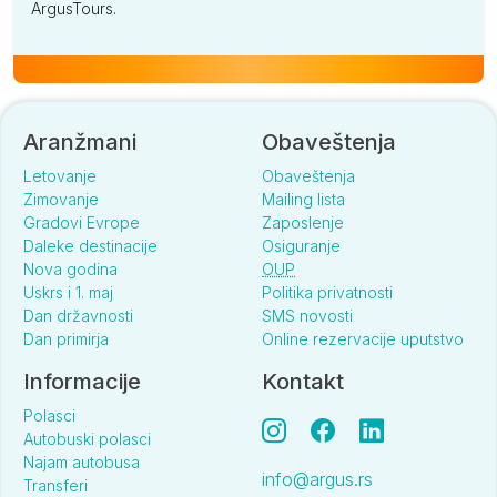
ArgusTours.
Aranžmani
Obaveštenja
Letovanje
Obaveštenja
Zimovanje
Mailing lista
Gradovi Evrope
Zaposlenje
Daleke destinacije
Osiguranje
Nova godina
OUP
Uskrs i 1. maj
Politika privatnosti
Dan državnosti
SMS novosti
Dan primirja
Online rezervacije uputstvo
Informacije
Kontakt
Polasci
Autobuski polasci
Najam autobusa
info@argus.rs
Transferi