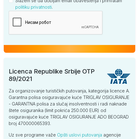
Slažem se da dobijam email obaveštenja i prihvatam
politiku privatnosti
.
Kompanija
Licenca Republike Srbije OTP
89/2021
Za organizovanje turističkih putovanja, kategorija licence A.
Garantna polisa osiguravajuće kuće TRIGLAV OSIGURANJE
- GARANTNA polisa za slučaj insolventnosti i radi naknade
štete osiguranika (limit pokrića 250.000 EUR) od
osiguravajuće kuće TRIGLAV OSIGURANJE ADO BEOGRAD
broj 470000065393.
Uz sve programe važe
Opšti uslovi putovanja
agencije