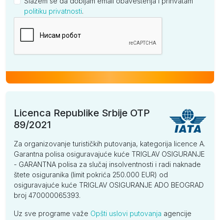
Slažem se da dobijam email obaveštenja i prihvatam
politiku privatnosti
.
Kompanija
Licenca Republike Srbije OTP
89/2021
Za organizovanje turističkih putovanja, kategorija licence A.
Garantna polisa osiguravajuće kuće TRIGLAV OSIGURANJE
- GARANTNA polisa za slučaj insolventnosti i radi naknade
štete osiguranika (limit pokrića 250.000 EUR) od
osiguravajuće kuće TRIGLAV OSIGURANJE ADO BEOGRAD
broj 470000065393.
Uz sve programe važe
Opšti uslovi putovanja
agencije