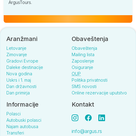
ArgusTours.
Aranžmani
Obaveštenja
Letovanje
Obaveštenja
Zimovanje
Mailing lista
Gradovi Evrope
Zaposlenje
Daleke destinacije
Osiguranje
Nova godina
OUP
Uskrs i 1. maj
Politika privatnosti
Dan državnosti
SMS novosti
Dan primirja
Online rezervacije uputstvo
Informacije
Kontakt
Polasci
Autobuski polasci
Najam autobusa
info@argus.rs
Transferi