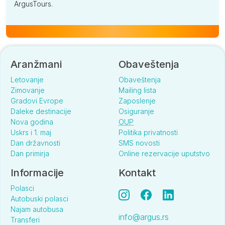
ArgusTours.
Aranžmani
Obaveštenja
Letovanje
Obaveštenja
Zimovanje
Mailing lista
Gradovi Evrope
Zaposlenje
Daleke destinacije
Osiguranje
Nova godina
OUP
Uskrs i 1. maj
Politika privatnosti
Dan državnosti
SMS novosti
Dan primirja
Online rezervacije uputstvo
Informacije
Kontakt
Polasci
Autobuski polasci
Najam autobusa
info@argus.rs
Transferi