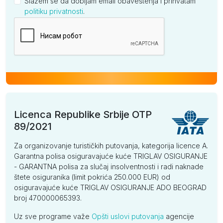
Slažem se da dobijam email obaveštenja i prihvatam
politiku privatnosti
.
Kompanija
Licenca Republike Srbije OTP
89/2021
Za organizovanje turističkih putovanja, kategorija licence A.
Garantna polisa osiguravajuće kuće TRIGLAV OSIGURANJE
- GARANTNA polisa za slučaj insolventnosti i radi naknade
štete osiguranika (limit pokrića 250.000 EUR) od
osiguravajuće kuće TRIGLAV OSIGURANJE ADO BEOGRAD
broj 470000065393.
Uz sve programe važe
Opšti uslovi putovanja
agencije