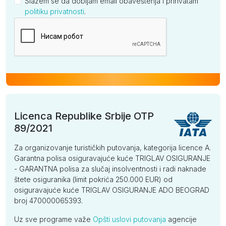
Slažem se da dobijam email obaveštenja i prihvatam
politiku privatnosti
.
Kompanija
Licenca Republike Srbije OTP
89/2021
Za organizovanje turističkih putovanja, kategorija licence A.
Garantna polisa osiguravajuće kuće TRIGLAV OSIGURANJE
- GARANTNA polisa za slučaj insolventnosti i radi naknade
štete osiguranika (limit pokrića 250.000 EUR) od
osiguravajuće kuće TRIGLAV OSIGURANJE ADO BEOGRAD
broj 470000065393.
Uz sve programe važe
Opšti uslovi putovanja
agencije