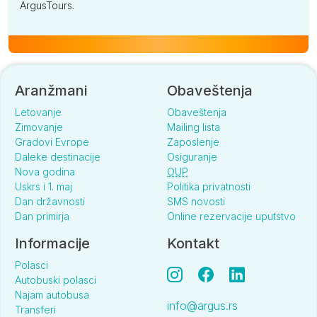
ArgusTours.
Aranžmani
Obaveštenja
Letovanje
Obaveštenja
Zimovanje
Mailing lista
Gradovi Evrope
Zaposlenje
Daleke destinacije
Osiguranje
Nova godina
OUP
Uskrs i 1. maj
Politika privatnosti
Dan državnosti
SMS novosti
Dan primirja
Online rezervacije uputstvo
Informacije
Kontakt
Polasci
Autobuski polasci
Najam autobusa
info@argus.rs
Transferi