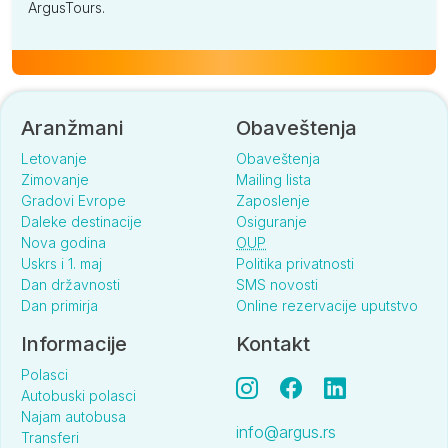
ArgusTours.
Aranžmani
Obaveštenja
Letovanje
Obaveštenja
Zimovanje
Mailing lista
Gradovi Evrope
Zaposlenje
Daleke destinacije
Osiguranje
Nova godina
OUP
Uskrs i 1. maj
Politika privatnosti
Dan državnosti
SMS novosti
Dan primirja
Online rezervacije uputstvo
Informacije
Kontakt
Polasci
Autobuski polasci
Najam autobusa
info@argus.rs
Transferi