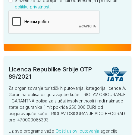
Slažem se da dobijam email obaveštenja i prihvatam
politiku privatnosti
.
Kompanija
Licenca Republike Srbije OTP
89/2021
Za organizovanje turističkih putovanja, kategorija licence A.
Garantna polisa osiguravajuće kuće TRIGLAV OSIGURANJE
- GARANTNA polisa za slučaj insolventnosti i radi naknade
štete osiguranika (limit pokrića 250.000 EUR) od
osiguravajuće kuće TRIGLAV OSIGURANJE ADO BEOGRAD
broj 470000065393.
Uz sve programe važe
Opšti uslovi putovanja
agencije