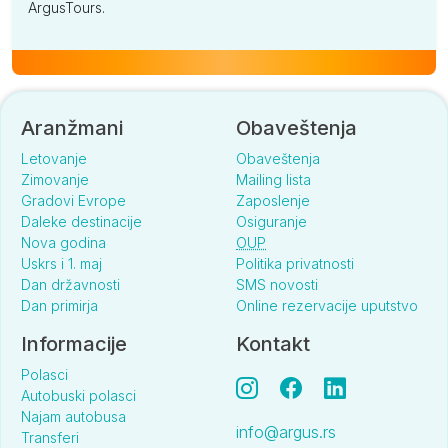
ArgusTours.
Aranžmani
Obaveštenja
Letovanje
Obaveštenja
Zimovanje
Mailing lista
Gradovi Evrope
Zaposlenje
Daleke destinacije
Osiguranje
Nova godina
OUP
Uskrs i 1. maj
Politika privatnosti
Dan državnosti
SMS novosti
Dan primirja
Online rezervacije uputstvo
Informacije
Kontakt
Polasci
Autobuski polasci
Najam autobusa
info@argus.rs
Transferi