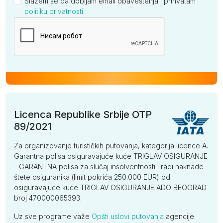
Slažem se da dobijam email obaveštenja i prihvatam
politiku privatnosti
.
Kompanija
Licenca Republike Srbije OTP
89/2021
Za organizovanje turističkih putovanja, kategorija licence A.
Garantna polisa osiguravajuće kuće TRIGLAV OSIGURANJE
- GARANTNA polisa za slučaj insolventnosti i radi naknade
štete osiguranika (limit pokrića 250.000 EUR) od
osiguravajuće kuće TRIGLAV OSIGURANJE ADO BEOGRAD
broj 470000065393.
Uz sve programe važe
Opšti uslovi putovanja
agencije