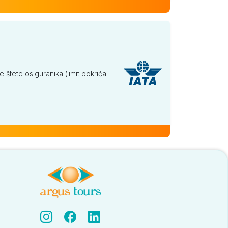
tete osiguranika (limit pokrića