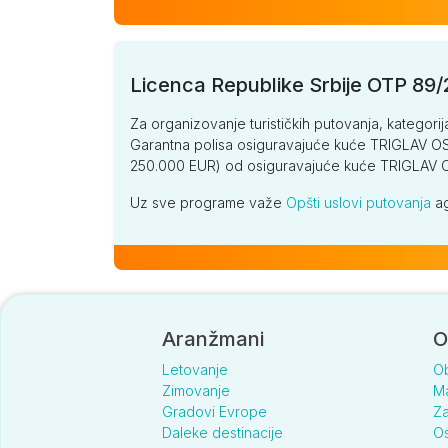
Licenca Republike Srbije OTP 89
Za organizovanje turističkih putovanja, kategorij
Garantna polisa osiguravajuće kuće TRIGLAV OSI
250.000 EUR) od osiguravajuće kuće TRIGLA
Uz sve programe važe
Opšti uslovi putovanja
ag
Aranžmani
O
Letovanje
O
Zimovanje
Ma
Gradovi Evrope
Za
Daleke destinacije
Os