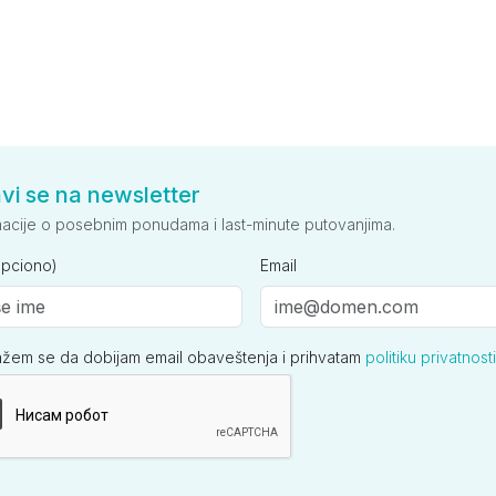
avi se na newsletter
macije o posebnim ponudama i last-minute putovanjima.
opciono)
Email
ažem se da dobijam email obaveštenja i prihvatam
politiku privatnosti
ija