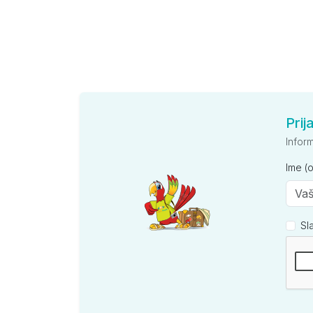
Prij
Infor
Ime (
Sl
Kompan