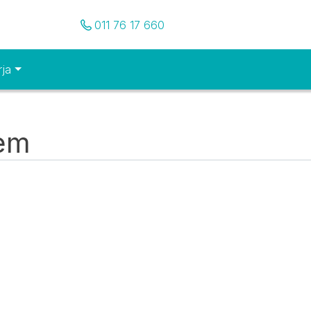
Pozovite nas
011 76 17 660
rja
tem