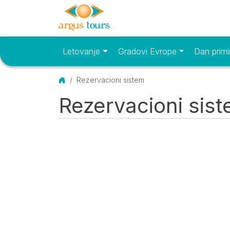
Letovanje
Gradovi Evrope
Dan primi
Osnovni meni
Početna
Rezervacioni sistem
Rezervacioni sis