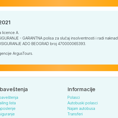
/2021
a licence A.
GURANJE - GARANTNA polisa za slučaj insolventnosti i radi naknade š
V OSIGURANJE ADO BEOGRAD broj 470000065393.
encije ArgusTours.
baveštenja
Informacije
baveštenja
Polasci
iling lista
Autobuski polasci
poslenje
Najam autobusa
iguranje
Transferi