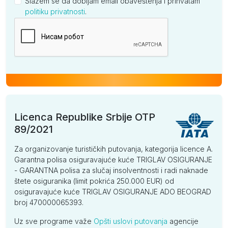
Slažem se da dobijam email obaveštenja i prihvatam
politiku privatnosti
.
Kompanija
Licenca Republike Srbije OTP
89/2021
Za organizovanje turističkih putovanja, kategorija licence A.
Garantna polisa osiguravajuće kuće TRIGLAV OSIGURANJE
- GARANTNA polisa za slučaj insolventnosti i radi naknade
štete osiguranika (limit pokrića 250.000 EUR) od
osiguravajuće kuće TRIGLAV OSIGURANJE ADO BEOGRAD
broj 470000065393.
Uz sve programe važe
Opšti uslovi putovanja
agencije