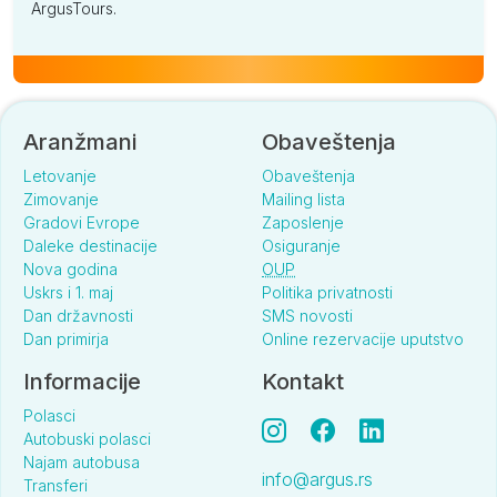
ArgusTours.
Aranžmani
Obaveštenja
Letovanje
Obaveštenja
Zimovanje
Mailing lista
Gradovi Evrope
Zaposlenje
Daleke destinacije
Osiguranje
Nova godina
OUP
Uskrs i 1. maj
Politika privatnosti
Dan državnosti
SMS novosti
Dan primirja
Online rezervacije uputstvo
Informacije
Kontakt
Polasci
Autobuski polasci
Najam autobusa
info@argus.rs
Transferi