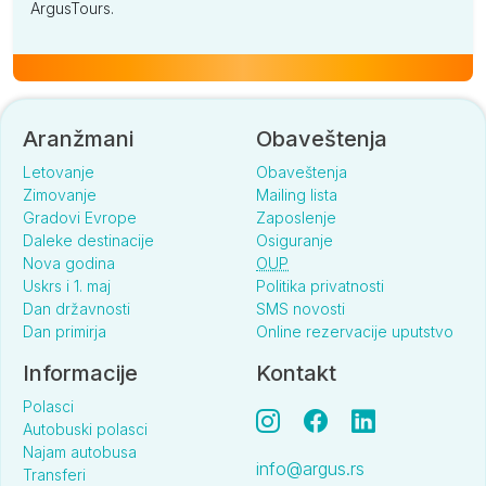
ArgusTours.
Aranžmani
Obaveštenja
Letovanje
Obaveštenja
Zimovanje
Mailing lista
Gradovi Evrope
Zaposlenje
Daleke destinacije
Osiguranje
Nova godina
OUP
Uskrs i 1. maj
Politika privatnosti
Dan državnosti
SMS novosti
Dan primirja
Online rezervacije uputstvo
Informacije
Kontakt
Polasci
Autobuski polasci
Najam autobusa
info@argus.rs
Transferi