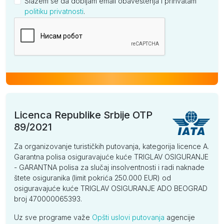
Slažem se da dobijam email obaveštenja i prihvatam
politiku privatnosti
.
Kompanija
Licenca Republike Srbije OTP
89/2021
Za organizovanje turističkih putovanja, kategorija licence A.
Garantna polisa osiguravajuće kuće TRIGLAV OSIGURANJE
- GARANTNA polisa za slučaj insolventnosti i radi naknade
štete osiguranika (limit pokrića 250.000 EUR) od
osiguravajuće kuće TRIGLAV OSIGURANJE ADO BEOGRAD
broj 470000065393.
Uz sve programe važe
Opšti uslovi putovanja
agencije