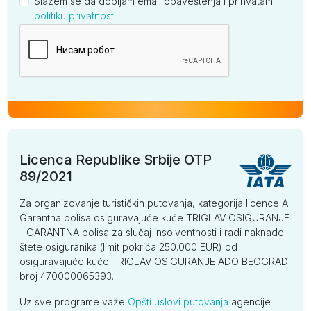
Slažem se da dobijam email obaveštenja i prihvatam
politiku privatnosti
.
Kompanija
Licenca Republike Srbije OTP
89/2021
Za organizovanje turističkih putovanja, kategorija licence A.
Garantna polisa osiguravajuće kuće TRIGLAV OSIGURANJE
- GARANTNA polisa za slučaj insolventnosti i radi naknade
štete osiguranika (limit pokrića 250.000 EUR) od
osiguravajuće kuće TRIGLAV OSIGURANJE ADO BEOGRAD
broj 470000065393.
Uz sve programe važe
Opšti uslovi putovanja
agencije