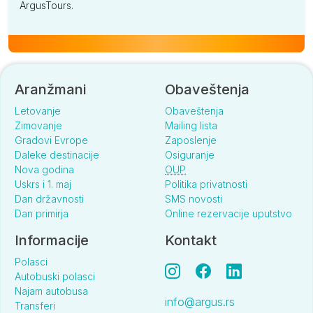
ArgusTours.
Aranžmani
Obaveštenja
Letovanje
Obaveštenja
Zimovanje
Mailing lista
Gradovi Evrope
Zaposlenje
Daleke destinacije
Osiguranje
Nova godina
OUP
Uskrs i 1. maj
Politika privatnosti
Dan državnosti
SMS novosti
Dan primirja
Online rezervacije uputstvo
Informacije
Kontakt
Polasci
Autobuski polasci
Najam autobusa
info@argus.rs
Transferi