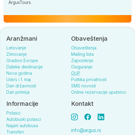
ArgusTours.
Aranžmani
Obaveštenja
Letovanje
Obaveštenja
Zimovanje
Mailing lista
Gradovi Evrope
Zaposlenje
Daleke destinacije
Osiguranje
Nova godina
OUP
Uskrs i 1. maj
Politika privatnosti
Dan državnosti
SMS novosti
Dan primirja
Online rezervacije uputstvo
Informacije
Kontakt
Polasci
Autobuski polasci
Najam autobusa
info@argus.rs
Transferi