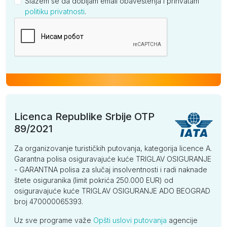
Slažem se da dobijam email obaveštenja i prihvatam
politiku privatnosti
.
Kompanija
Licenca Republike Srbije OTP
89/2021
Za organizovanje turističkih putovanja, kategorija licence A.
Garantna polisa osiguravajuće kuće TRIGLAV OSIGURANJE
- GARANTNA polisa za slučaj insolventnosti i radi naknade
štete osiguranika (limit pokrića 250.000 EUR) od
osiguravajuće kuće TRIGLAV OSIGURANJE ADO BEOGRAD
broj 470000065393.
Uz sve programe važe
Opšti uslovi putovanja
agencije