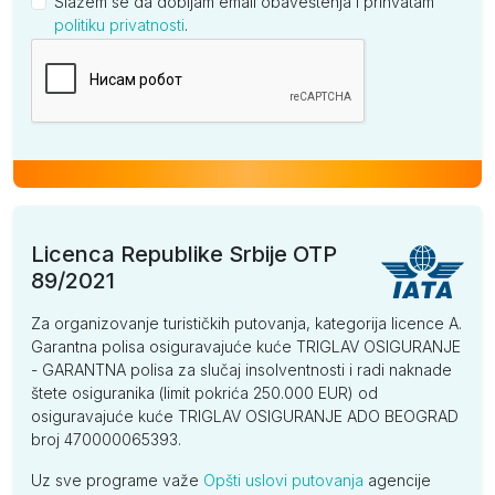
Slažem se da dobijam email obaveštenja i prihvatam
politiku privatnosti
.
Kompanija
Licenca Republike Srbije OTP
89/2021
Za organizovanje turističkih putovanja, kategorija licence A.
Garantna polisa osiguravajuće kuće TRIGLAV OSIGURANJE
- GARANTNA polisa za slučaj insolventnosti i radi naknade
štete osiguranika (limit pokrića 250.000 EUR) od
osiguravajuće kuće TRIGLAV OSIGURANJE ADO BEOGRAD
broj 470000065393.
Uz sve programe važe
Opšti uslovi putovanja
agencije