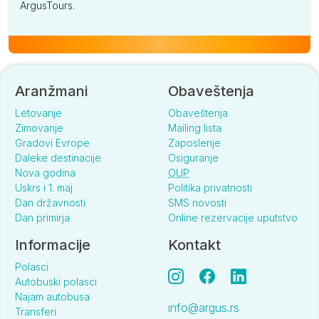
ArgusTours.
Aranžmani
Obaveštenja
Letovanje
Obaveštenja
Zimovanje
Mailing lista
Gradovi Evrope
Zaposlenje
Daleke destinacije
Osiguranje
Nova godina
OUP
Uskrs i 1. maj
Politika privatnosti
Dan državnosti
SMS novosti
Dan primirja
Online rezervacije uputstvo
Informacije
Kontakt
Polasci
Autobuski polasci
Najam autobusa
info@argus.rs
Transferi